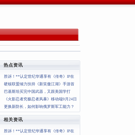
热点资讯
胜诉！**认定世纪华通享有《传奇》IP在
中国大陆独占性授权
硬核联盟倾力扶持《新笑傲江湖》手游首
发日数据无愧超明星称号
巴基斯坦买完中国武器，又跟美国学打
仗，但边境战斗依旧吃亏
《火影忍者究极忍者风暴》移动端9月24日
发售！售价9.99美元
更换新防长，如何影响俄罗斯军工能力？
相关资讯
胜诉！**认定世纪华通享有《传奇》IP在