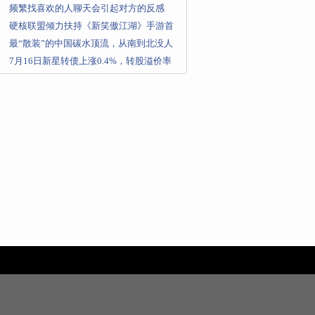
中国大陆独占性授权
频繁找喜欢的人聊天会引起对方的反感
吗？
硬核联盟倾力扶持《新笑傲江湖》手游首
发日数据无愧超明星称号
最“散装”的中国碳水顶流，从南到北没人
不爱！
7月16日新星转债上涨0.4%，转股溢价率
95.85%