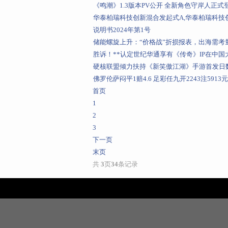
《鸣潮》1.3版本PV公开 全新角色守岸人正式
华泰柏瑞科技创新混合发起式A,华泰柏瑞科技
说明书2024年第1号
储能螺旋上升：“价格战”折损报表，出海需考
胜诉！**认定世纪华通享有《传奇》IP在中
硬核联盟倾力扶持《新笑傲江湖》手游首发日
佛罗伦萨闷平1赔4.6 足彩任九开2243注5913元
首页
1
2
3
下一页
末页
共
3
页
34
条记录