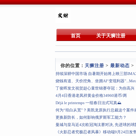
首页
关于天狮注册
你的位置：
天狮注册
>
最新动态
>
持续深耕中国市场 自暑期开始将上映三部IMA
烧钱有道、天价挖角、坐拥AI“变现利器”...M
丁俊晖发文祝贺赵心童世锦赛夺冠：为你高兴
4月4日香港老凤祥黄金价格34960港币/两
Déjà le printemps·一组春日法式写真⛰️
何为“坦白从宽”？美凯龙原执行总裁这个案件
更换新防长，如何影响俄罗斯军工能力？
曼城与皇马近4次欧冠淘汰赛对决, 先进球的
《火影忍者究极忍者风暴》移动端9月24日发售！